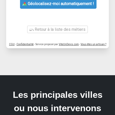
Géolocalisez-moi automatiquement !
Retour à la liste des métiers
CGU
-
Confidentialité
- Service proposé par
ViteUnDevis.com
-
Vous êtes un artisan ?
Les principales villes
ou nous intervenons