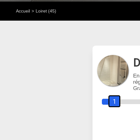
Accueil
Loiret (45)
D
En
rég
Gr
1