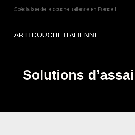
Aller
Spécialiste de la douche italienne en France !
au
contenu
ARTI DOUCHE ITALIENNE
Solutions d’assa