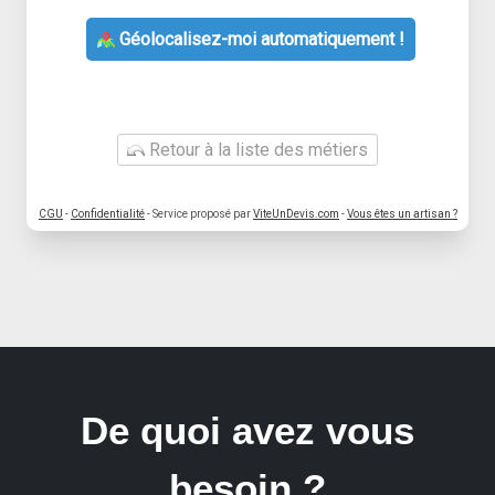
Géolocalisez-moi automatiquement !
Retour à la liste des métiers
CGU
-
Confidentialité
- Service proposé par
ViteUnDevis.com
-
Vous êtes un artisan ?
De quoi avez vous
besoin ?