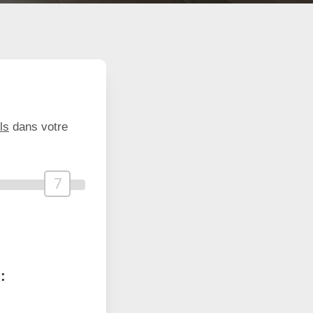
ls
dans votre
7
: