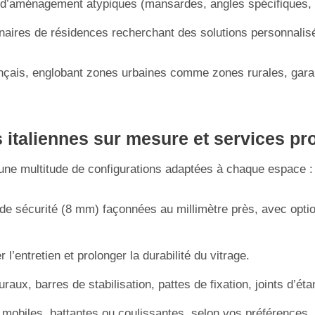
s d’aménagement atypiques (mansardes, angles spécifiques, 
nnaires de résidences recherchant des solutions personnalis
 français, englobant zones urbaines comme zones rurales, ga
 italiennes sur mesure et services p
 une multitude de configurations adaptées à chaque espace :
e sécurité (8 mm) façonnées au millimètre près, avec opti
 l’entretien et prolonger la durabilité du vitrage.
aux, barres de stabilisation, pattes de fixation, joints d’éta
s mobiles, battantes ou coulissantes, selon vos préférences.