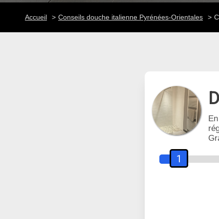
Accueil
Conseils douche italienne Pyrénées-Orientales
C
D
En
rég
Gr
1