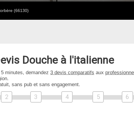
orbère (66130)
evis Douche à l'italienne
 5 minutes, demandez
3 devis comparatifs
aux
professionne
ion.
atuit, sans pub et sans engagement.
2
3
4
5
6