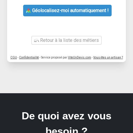
Géolocalisez-moi automatiquement !
Retour à la liste des métiers
CGU
-
Confidentialité
- Service proposé par
ViteUnDevis.com
-
Vous êtes un artisan ?
De quoi avez vous
besoin ?