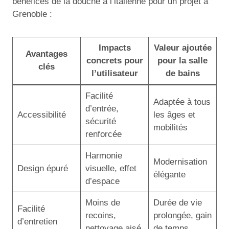
bénéfices de la douche à l’italienne pour un projet à
Grenoble :
Impacts
Valeur ajoutée
Avantages
concrets pour
pour la salle
clés
l’utilisateur
de bains
Facilité
Adaptée à tous
d’entrée,
Accessibilité
les âges et
sécurité
mobilités
renforcée
Harmonie
Modernisation
Design épuré
visuelle, effet
élégante
d’espace
Moins de
Durée de vie
Facilité
recoins,
prolongée, gain
d’entretien
nettoyage aisé
de temps