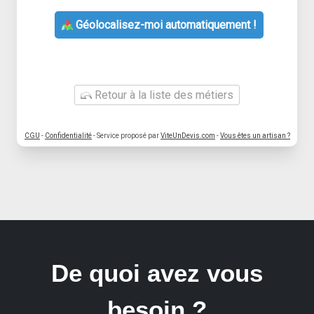
Géolocalisez-moi automatiquement !
Retour à la liste des métiers
CGU
-
Confidentialité
- Service proposé par
ViteUnDevis.com
-
Vous êtes un artisan ?
De quoi avez vous
besoin ?