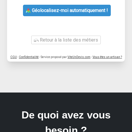
Géolocalisez-moi automatiquement !
Retour à la liste des métiers
CGU
-
Confidentialité
- Service proposé par
ViteUnDevis.com
-
Vous êtes un artisan ?
De quoi avez vous
besoin ?