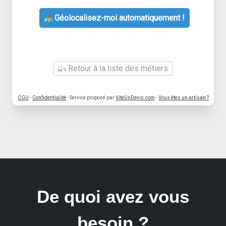
Géolocalisez-moi automatiquement !
Retour à la liste des métiers
CGU
-
Confidentialité
- Service proposé par
ViteUnDevis.com
-
Vous êtes un artisan ?
De quoi avez vous
besoin ?