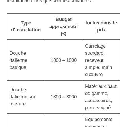
installation classique sont les suivantes :
Budget
Type
Inclus dans le
approximatif
d’installation
prix
(€)
Carrelage
Douche
standard,
italienne
1000 – 1800
receveur
basique
simple, main
d’œuvre
Matériaux haut
Douche
de gamme,
italienne sur
1800 – 3000
accessoires,
mesure
pose soignée
Équipements
innovants,