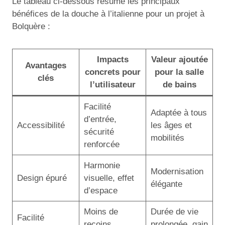
Le tableau ci-dessous résume les principaux
bénéfices de la douche à l’italienne pour un projet à
Bolquère :
Impacts
Valeur ajoutée
Avantages
concrets pour
pour la salle
clés
l’utilisateur
de bains
Facilité
Adaptée à tous
d’entrée,
Accessibilité
les âges et
sécurité
mobilités
renforcée
Harmonie
Modernisation
Design épuré
visuelle, effet
élégante
d’espace
Moins de
Durée de vie
Facilité
recoins,
prolongée, gain