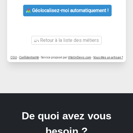
Géolocalisez-moi automatiquement !
Retour à la liste des métiers
CGU
-
Confidentialité
- Service proposé par
ViteUnDevis.com
-
Vous êtes un artisan ?
De quoi avez vous
besoin ?