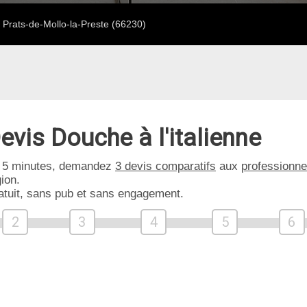
Prats-de-Mollo-la-Preste (66230)
evis Douche à l'italienne
 5 minutes, demandez
3 devis comparatifs
aux
professionne
ion.
atuit, sans pub et sans engagement.
2
3
4
5
6