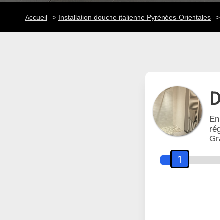
Accueil
Installation douche italienne Pyrénées-Orientales
D
En
rég
Gr
1